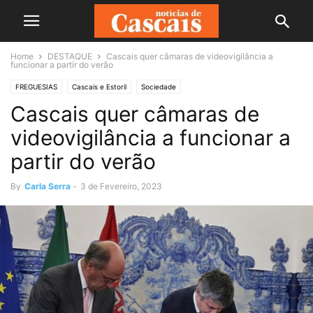
Home
DESTAQUE
Cascais quer câmaras de videovigilância a
funcionar a partir do verão
FREGUESIAS
Cascais e Estoril
Sociedade
Cascais quer câmaras de
videovigilância a funcionar a
partir do verão
By
Carla Serra
-
3 de Fevereiro, 2023