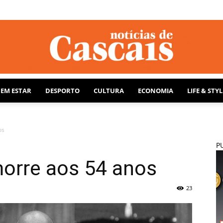
BEM ESTAR
DESPORTO
CULTURA
ECONOMIA
LIFE & STYL
Notícias
os
P
orre aos 54 anos
de
23