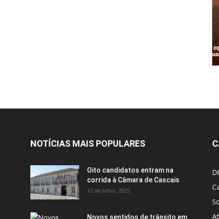
NOTÍCIAS MAIS POPULARES
C
Oito candidatos entram na
D
corrida à Câmara de Cascais
Ca
12 de Julho, 2025
S
A
Novos sentidos de trânsito em