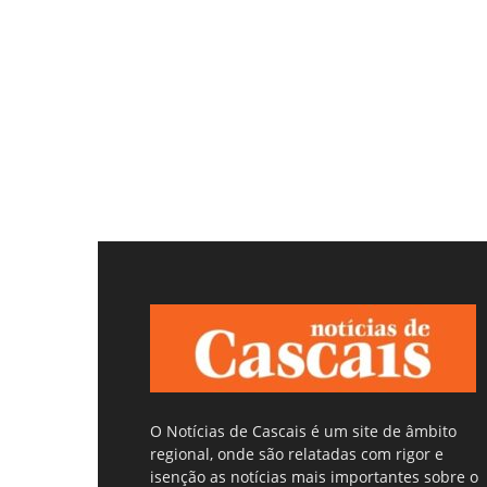
O Notícias de Cascais é um site de âmbito
regional, onde são relatadas com rigor e
isenção as notícias mais importantes sobre o