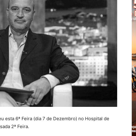
Cascais
 esta 6ª Feira (dia 7 de Dezembro) no Hospital de
sada 2ª Feira.