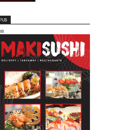
PUB
UB