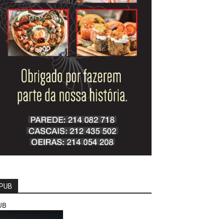
PUB
UB