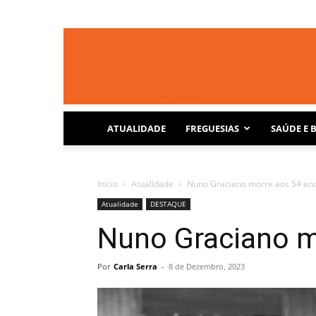
ATUALIDADE
FREGUESIAS
SAÚDE E 
Início
Atualidade
Nuno Graciano morre aos 54 an
Atualidade
DESTAQUE
Nuno Graciano m
Por
Carla Serra
-
8 de Dezembro, 2023