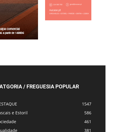
ATGORIA / FREGUESIA POPULAR
ESTAQUE
1547
scais e Estoril
586
ociedade
461
tualidade
381