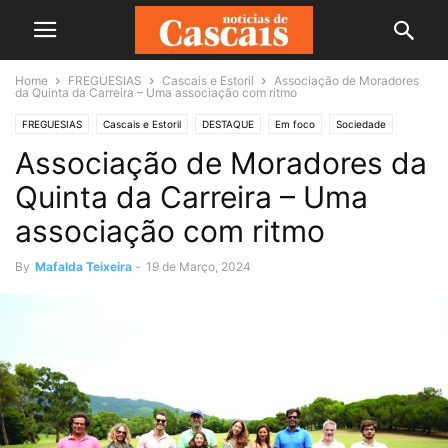
Home
FREGUESIAS
Cascais e Estoril
Associação de Moradores
da Quinta da Carreira – Uma associação com ritmo
FREGUESIAS
Cascais e Estoril
DESTAQUE
Em foco
Sociedade
Associação de Moradores da
Quinta da Carreira – Uma
associação com ritmo
By
Mafalda Teixeira
-
19 de Março, 2024