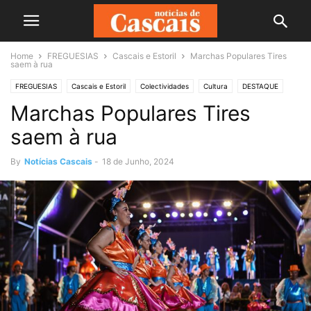
Home
FREGUESIAS
Cascais e Estoril
Marchas Populares Tires
saem à rua
FREGUESIAS
Cascais e Estoril
Colectividades
Cultura
DESTAQUE
Marchas Populares Tires
saem à rua
By
Notícias Cascais
-
18 de Junho, 2024