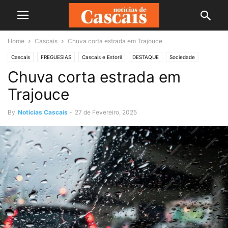
Home
Cascais
Chuva corta estrada em Trajouce
Cascais
FREGUESIAS
Cascais e Estoril
DESTAQUE
Sociedade
Chuva corta estrada em
TRÂNSITO
Trajouce
By
Notícias Cascais
-
27 de Fevereiro, 2025