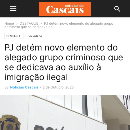
Home
DESTAQUE
PJ detém novo elemento do alegado grupo
criminoso que se dedicava ao...
DESTAQUE
Sociedade
PJ detém novo elemento do
alegado grupo criminoso que
se dedicava ao auxílio à
imigração ilegal
By
Notícias Cascais
-
2 de Outubro, 2025