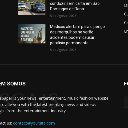
conduzir sem carta em São
D
Cascais
Domingos de Rana
Cu
5 de Agosto, 2026
Ca
Médicos alertam para o perigo
E
dos mergulhos no verão:
acidentes podem causar
paralisia permanente
5 de Agosto, 2026
EM SOMOS
F
SCAIS
paper is your news, entertainment, music fashion website.
rovide you with the latest breaking news and videos
ight from the entertainment industry.
act us:
contact@yoursite.com