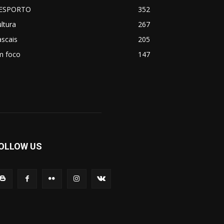
ESPORTO
352
ltura
267
scais
205
m foco
147
OLLOW US