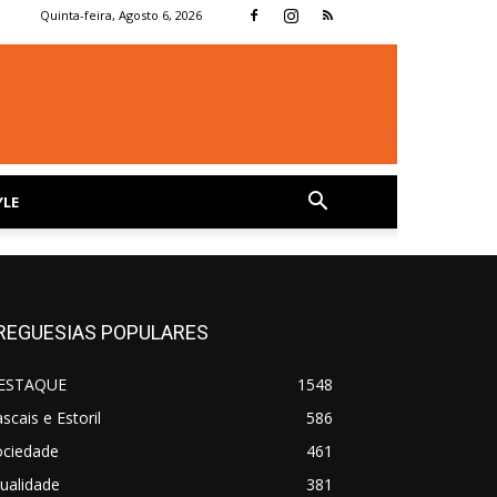
Quinta-feira, Agosto 6, 2026
YLE
REGUESIAS POPULARES
ESTAQUE
1548
scais e Estoril
586
ociedade
461
ualidade
381