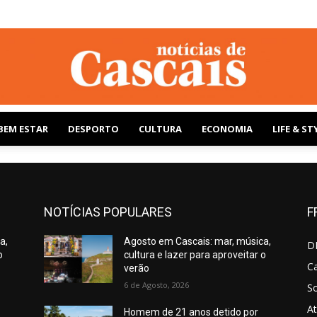
BEM ESTAR
DESPORTO
CULTURA
ECONOMIA
LIFE & ST
Notícias
NOTÍCIAS POPULARES
F
a,
Agosto em Cascais: mar, música,
de
D
o
cultura e lazer para aproveitar o
Ca
verão
6 de Agosto, 2026
S
At
Homem de 21 anos detido por