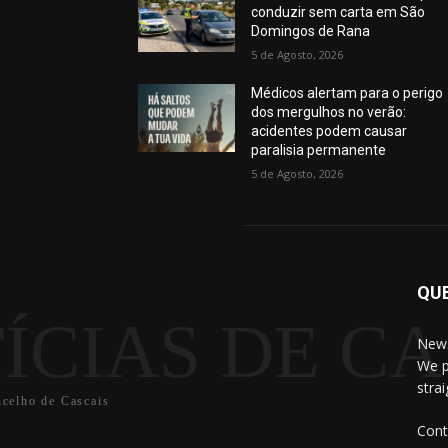
conduzir sem carta em São
Domingos de Rana
5 de Agosto, 2026
Médicos alertam para o perigo
dos mergulhos no verão:
acidentes podem causar
paralisia permanente
5 de Agosto, 2026
QU
ÍCIAS DE CA
News
We p
stra
ncelho de Cascais
Cont