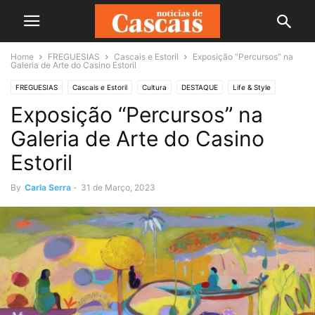
Home
FREGUESIAS
Cascais e Estoril
Exposição “Percursos” na
Galeria de Arte do Casino Estoril
FREGUESIAS
Cascais e Estoril
Cultura
DESTAQUE
Life & Style
Exposição “Percursos” na
Roteiro
Galeria de Arte do Casino
Estoril
By
Carla Serra
-
31 de Março, 2023