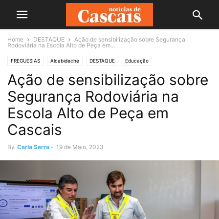
Home
DESTAQUE
Ação de sensibilização sobre Segurança
Rodoviária na Escola Alto de Peça em...
FREGUESIAS
Alcabideche
DESTAQUE
Educação
Ação de sensibilização sobre
Segurança Rodoviária na
Escola Alto de Peça em
Cascais
By
Carla Serra
-
19 de Maio, 2023