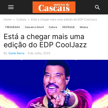
Home
Cultura
Está a chegar mais uma edição do EDP CoolJazz
FREGUESIAS
Cascais e Estoril
Cultura
DESTAQUE
Música
Está a chegar mais uma
edição do EDP CoolJazz
By
Carla Serra
-
6 de Julho, 2023