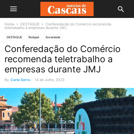
Home
DESTAQUE
Conferedação do Comércio recomenda
teletrabalho a empresas durante JMJ
DESTAQUE
Rodapé
Sociedade
Conferedação do Comércio
recomenda teletrabalho a
empresas durante JMJ
By
Carla Serra
-
14 de Julho, 2023