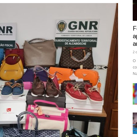
Cascais
F
a
a
2 
O 
co
Na