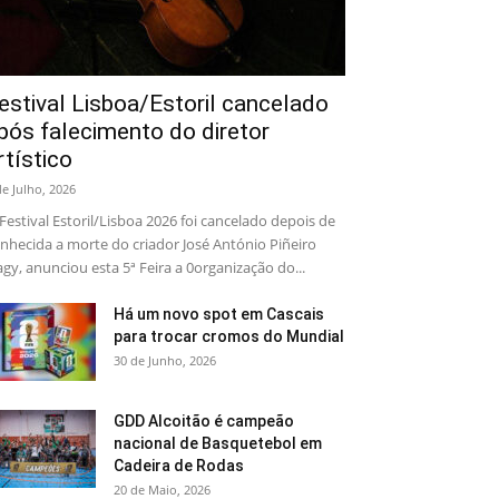
estival Lisboa/Estoril cancelado
pós falecimento do diretor
rtístico
de Julho, 2026
Festival Estoril/Lisboa 2026 foi cancelado depois de
nhecida a morte do criador José António Piñeiro
gy, anunciou esta 5ª Feira a 0organização do...
Há um novo spot em Cascais
para trocar cromos do Mundial
30 de Junho, 2026
GDD Alcoitão é campeão
nacional de Basquetebol em
Cadeira de Rodas
20 de Maio, 2026