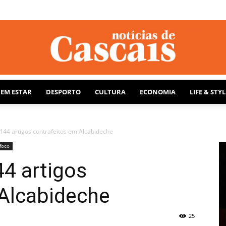
BEM ESTAR
DESPORTO
CULTURA
ECONOMIA
LIFE & STYL
Notícias
44 artigos contrafeitos em Alcabideche
foco
4 artigos
de
 Alcabideche
25