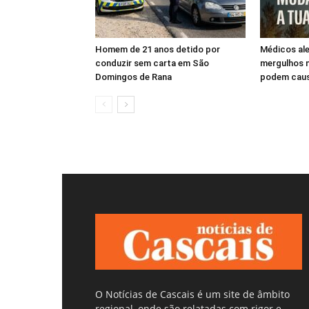
Homem de 21 anos detido por
Médicos ale
conduzir sem carta em São
mergulhos n
Domingos de Rana
podem caus
O Notícias de Cascais é um site de âmbito
regional, onde são relatadas com rigor e