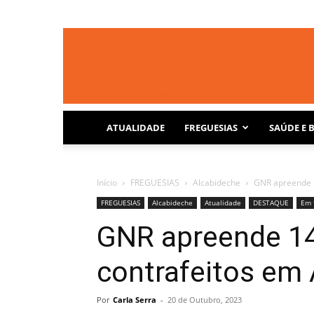
ATUALIDADE
FREGUESIAS
SAÚDE E 
Início
FREGUESIAS
Alcabideche
GNR apreende 1
FREGUESIAS
Alcabideche
Atualidade
DESTAQUE
Em 
GNR apreende 14
contrafeitos em
Por
Carla Serra
-
20 de Outubro, 2023