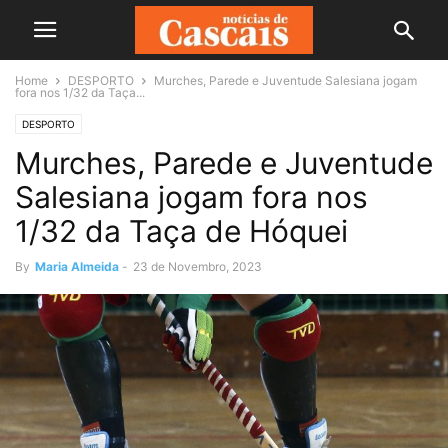
Home
DESPORTO
Murches, Parede e Juventude Salesiana jogam
fora nos 1/32 da Taça...
DESPORTO
Murches, Parede e Juventude
Salesiana jogam fora nos
1/32 da Taça de Hóquei
By
Maria Almeida
-
23 de Novembro, 2023