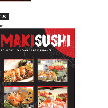
PUB
UB