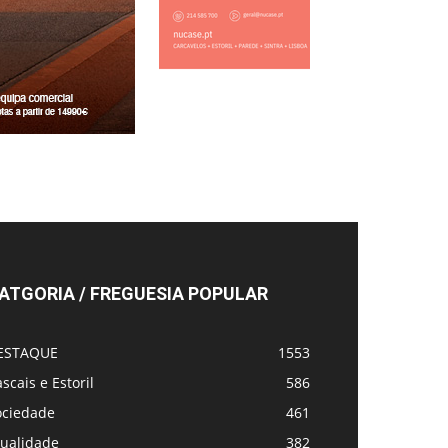
ATGORIA / FREGUESIA POPULAR
ESTAQUE
1553
scais e Estoril
586
ociedade
461
tualidade
382