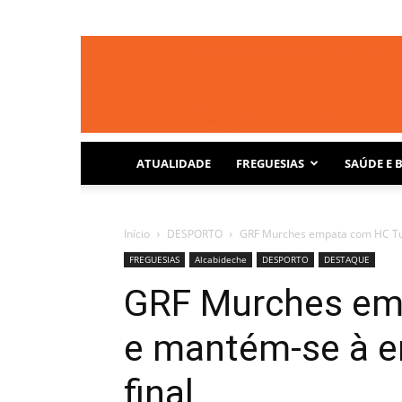
ATUALIDADE
FREGUESIAS
SAÚDE E 
Início
DESPORTO
GRF Murches empata com HC Turq
FREGUESIAS
Alcabideche
DESPORTO
DESTAQUE
GRF Murches em
e mantém-se à en
final