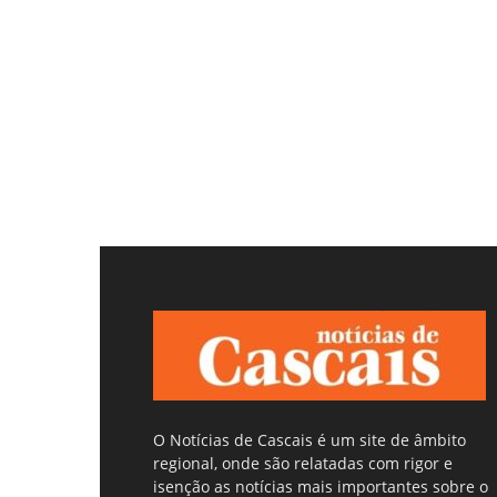
O Notícias de Cascais é um site de âmbito
regional, onde são relatadas com rigor e
isenção as notícias mais importantes sobre o