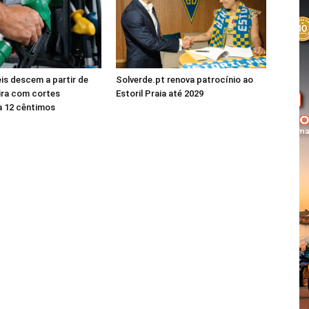
s descem a partir de
Solverde.pt renova patrocínio ao
ira com cortes
Estoril Praia até 2029
a 12 cêntimos