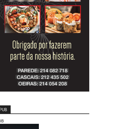
PUB
UB