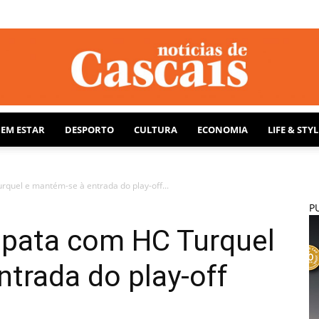
BEM ESTAR
DESPORTO
CULTURA
ECONOMIA
LIFE & STYL
Notícias
uel e mantém-se à entrada do play-off...
P
pata com HC Turquel
de
trada do play-off