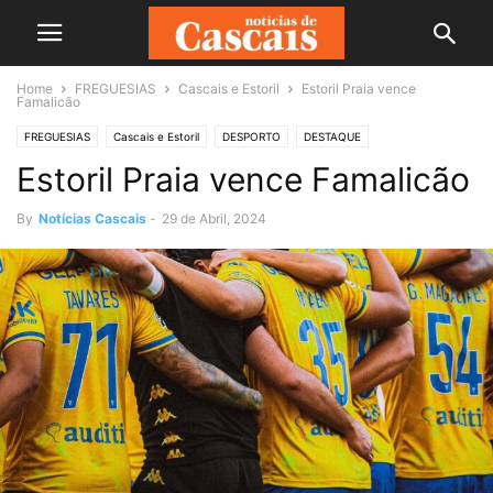
Home
FREGUESIAS
Cascais e Estoril
Estoril Praia vence
Famalicão
FREGUESIAS
Cascais e Estoril
DESPORTO
DESTAQUE
Estoril Praia vence Famalicão
By
Notícias Cascais
-
29 de Abril, 2024