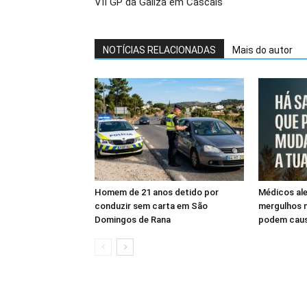
VII GP da Galiza em Cascais
NOTÍCIAS RELACIONADAS
Mais do autor
Homem de 21 anos detido por
Médicos ale
conduzir sem carta em São
mergulhos n
Domingos de Rana
podem caus