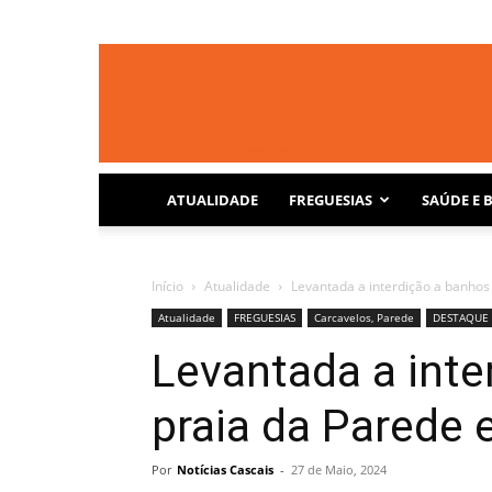
ATUALIDADE
FREGUESIAS
SAÚDE E 
Início
Atualidade
Levantada a interdição a banhos
Atualidade
FREGUESIAS
Carcavelos, Parede
DESTAQUE
Levantada a inte
praia da Parede
Por
Notícias Cascais
-
27 de Maio, 2024