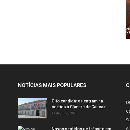
NOTÍCIAS MAIS POPULARES
C
Oito candidatos entram na
D
corrida à Câmara de Cascais
Ca
12 de Julho, 2025
S
A
Novos sentidos de trânsito em