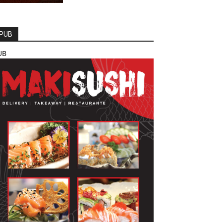
PUB
UB