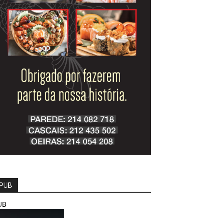
PUB
UB