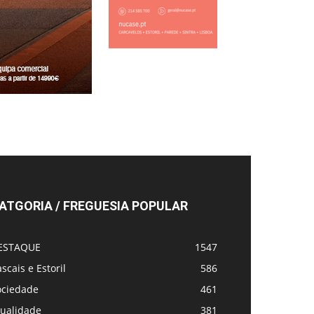
ATGORIA / FREGUESIA POPULAR
ESTAQUE
1547
scais e Estoril
586
ociedade
461
tualidade
381