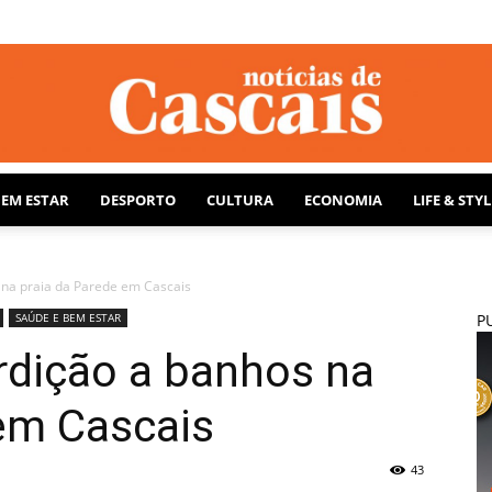
BEM ESTAR
DESPORTO
CULTURA
ECONOMIA
LIFE & STYL
Notícias
 na praia da Parede em Cascais
SAÚDE E BEM ESTAR
P
rdição a banhos na
de
 em Cascais
43