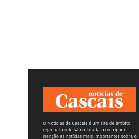
O Notícias de Cascais é um site de âmbito
regional, onde são relatadas com rigor e
isenção as notícias mais importantes sobre o