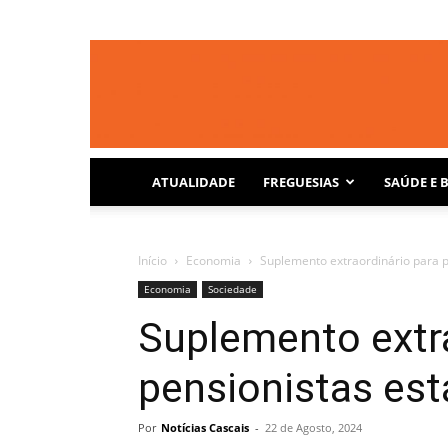
ATUALIDADE
FREGUESIAS
SAÚDE E 
Início
Economia
Suplemento extraordinário para 
Economia
Sociedade
Suplemento extra
pensionistas es
Por
Notícias Cascais
-
22 de Agosto, 2024