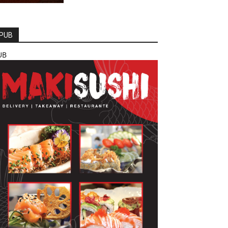
PUB
UB