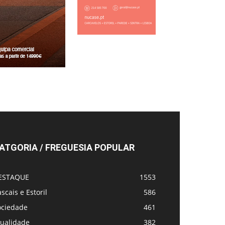
ATGORIA / FREGUESIA POPULAR
ESTAQUE
1553
scais e Estoril
586
ociedade
461
tualidade
382