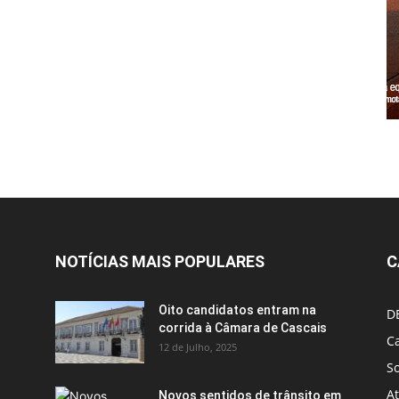
NOTÍCIAS MAIS POPULARES
C
Oito candidatos entram na
D
corrida à Câmara de Cascais
Ca
12 de Julho, 2025
S
A
Novos sentidos de trânsito em