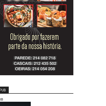
PUB
UB