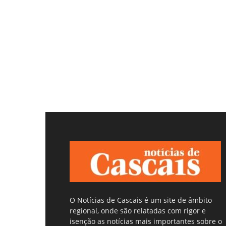
O Notícias de Cascais é um site de âmbito
regional, onde são relatadas com rigor e
isenção as notícias mais importantes sobre o