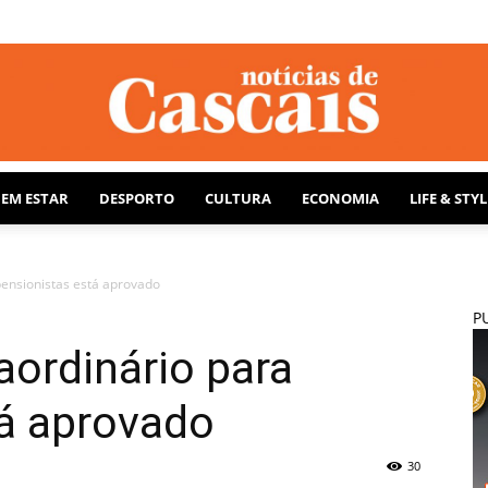
BEM ESTAR
DESPORTO
CULTURA
ECONOMIA
LIFE & STYL
Notícias
pensionistas está aprovado
P
ordinário para
de
tá aprovado
30