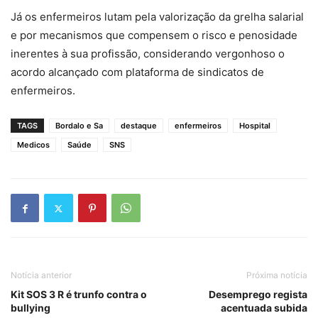
Já os enfermeiros lutam pela valorização da grelha salarial
e por mecanismos que compensem o risco e penosidade
inerentes à sua profissão, considerando vergonhoso o
acordo alcançado com plataforma de sindicatos de
enfermeiros.
TAGS
Bordalo e Sa
destaque
enfermeiros
Hospital
Medicos
Saúde
SNS
Notícia anterior
Próxima notícia
Kit SOS 3 R é trunfo contra o
Desemprego regista
bullying
acentuada subida