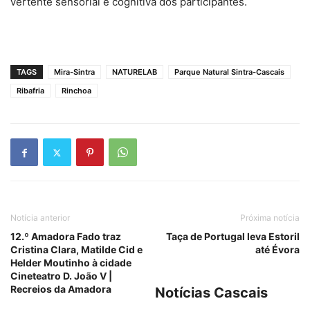
vertente sensorial e cognitiva dos participantes.
TAGS
Mira-Sintra
NATURELAB
Parque Natural Sintra-Cascais
Ribafria
Rinchoa
Notícia anterior
Próxima notícia
12.º Amadora Fado traz
Taça de Portugal leva Estoril
Cristina Clara, Matilde Cid e
até Évora
Helder Moutinho à cidade
Cineteatro D. João V |
Recreios da Amadora
Notícias Cascais