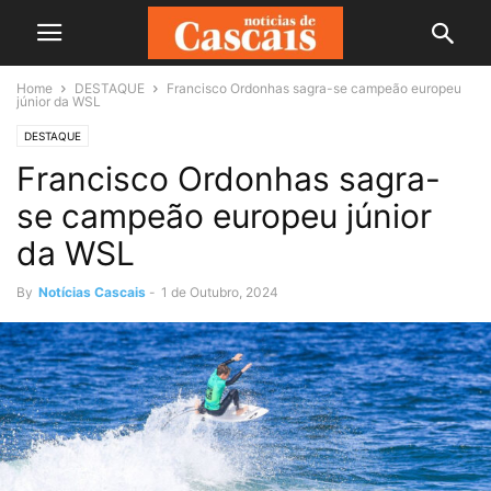
Home
DESTAQUE
Francisco Ordonhas sagra-se campeão europeu
júnior da WSL
DESTAQUE
Francisco Ordonhas sagra-
se campeão europeu júnior
da WSL
By
Notícias Cascais
-
1 de Outubro, 2024