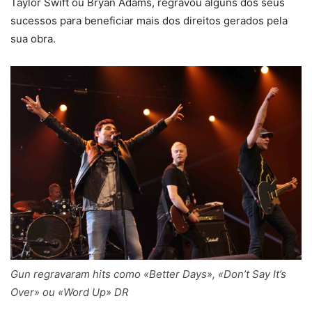
Taylor Swift ou Bryan Adams, regravou alguns dos seus
sucessos para beneficiar mais dos direitos gerados pela
sua obra.
Gun regravaram hits como «Better Days», «Don’t Say It’s
Over» ou «Word Up» DR