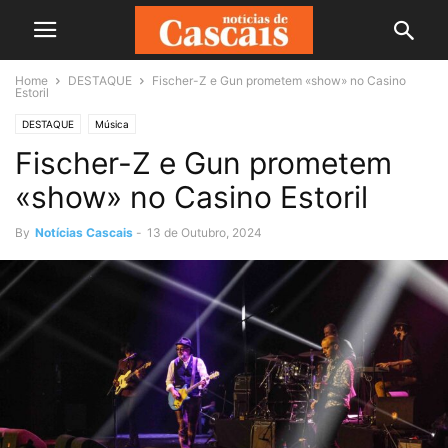
Home
DESTAQUE
Fischer-Z e Gun prometem «show» no Casino
Estoril
DESTAQUE
Música
Fischer-Z e Gun prometem
«show» no Casino Estoril
By
Notícias Cascais
-
13 de Outubro, 2024