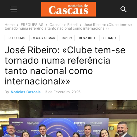
Home
FREGUESIAS
Cascais e Estoril
José Ribeiro: «Clube tem-se
tornado numa referência tanto nacional como internacional»»
FREGUESIAS
Cascais e Estoril
Cultura
DESPORTO
DESTAQUE
José Ribeiro: «Clube tem-se
Destaques
Sociedade
tornado numa referência
tanto nacional como
internacional»»
By
Notícias Cascais
-
3 de Fevereiro, 2025