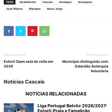
TAGS
Alcabideche
Cascais
destaque
destaques
José Ribeiro
Manique
Nuno Jorge
Notícia anterior
Próxima notícia
Estoril Open está de volta em
Município distinguido com
2026
Galardão Autarquia
Voluntaria
Notícias Cascais
NOTÍCIAS RELACIONADAS
Liga Portugal Betclic 2026/2027:
Estoril-Praia e Famalicão