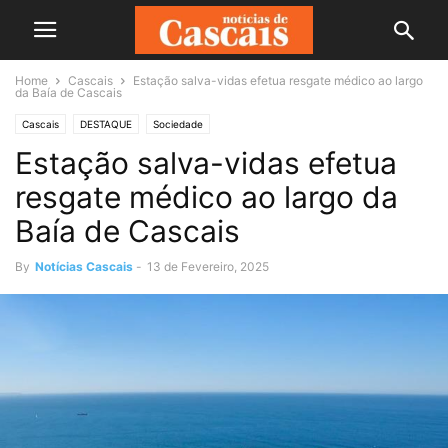
Home
Cascais
Estação salva-vidas efetua resgate médico ao largo
da Baía de Cascais
Cascais
DESTAQUE
Sociedade
Estação salva-vidas efetua
resgate médico ao largo da
Baía de Cascais
By
Notícias Cascais
-
13 de Fevereiro, 2025