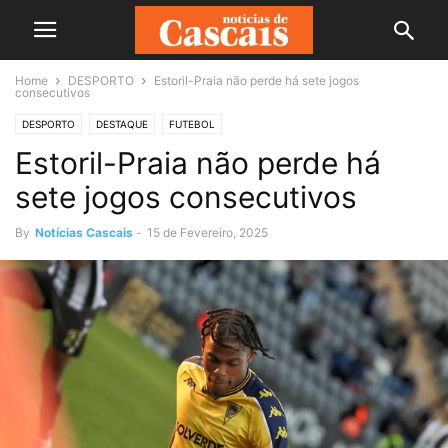
Home
DESPORTO
Estoril-Praia não perde há sete jogos
consecutivos
DESPORTO
DESTAQUE
FUTEBOL
Estoril-Praia não perde há
sete jogos consecutivos
By
Notícias Cascais
-
15 de Fevereiro, 2025