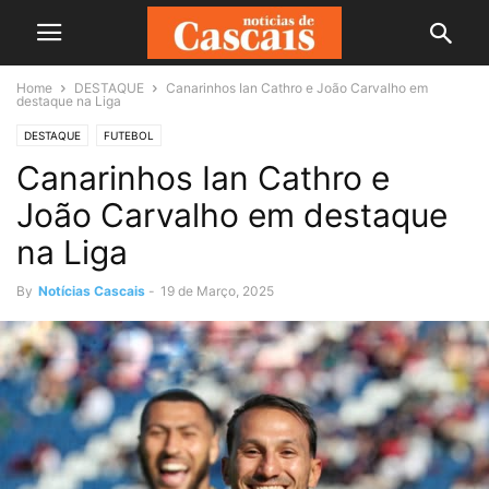
Home
DESTAQUE
Canarinhos Ian Cathro e João Carvalho em
destaque na Liga
DESTAQUE
FUTEBOL
Canarinhos Ian Cathro e
João Carvalho em destaque
na Liga
By
Notícias Cascais
-
19 de Março, 2025