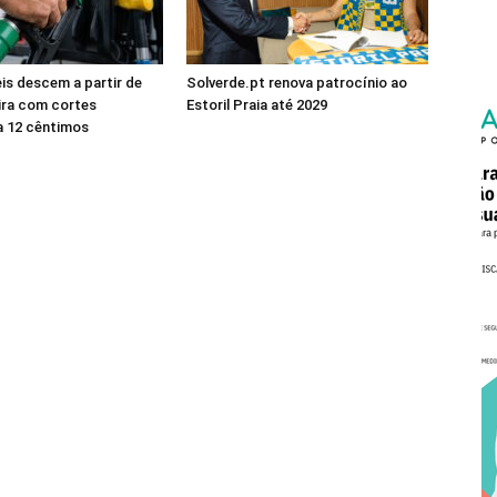
s descem a partir de
Solverde.pt renova patrocínio ao
ira com cortes
Estoril Praia até 2029
a 12 cêntimos