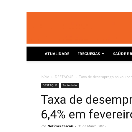
ATUALIDADE
FREGUESIAS
SAÚDE E 
Início
DESTAQUE
Taxa de desemprego baixou par
DESTAQUE
Sociedade
Taxa de desempr
6,4% em fevereir
Por
Notícias Cascais
-
31 de Março, 2025