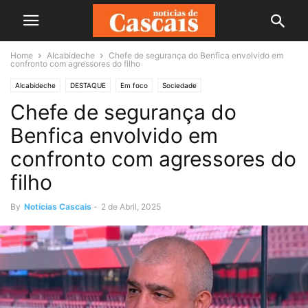
Home
Alcabideche
Chefe de segurança do Benfica envolvido em
confronto com agressores do filho
Alcabideche
DESTAQUE
Em foco
Sociedade
Chefe de segurança do
Benfica envolvido em
confronto com agressores do
filho
By
Notícias Cascais
-
2 de Abril, 2025