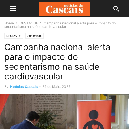
Home
DESTAQUE
Campanha nacional alerta para o impacto do
sedentarismo na saúde cardiovascular
DESTAQUE
Sociedade
Campanha nacional alerta
para o impacto do
sedentarismo na saúde
cardiovascular
By
Notícias Cascais
-
29 de Maio, 2025