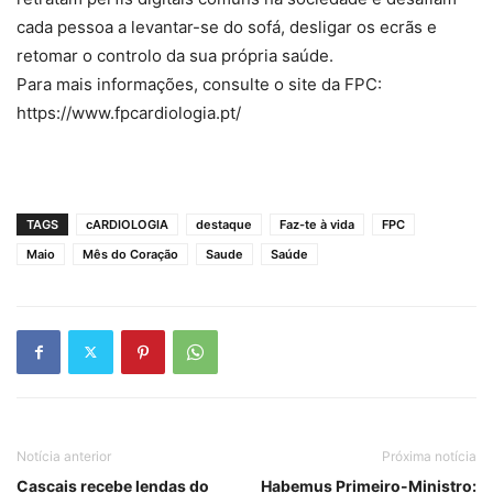
cada pessoa a levantar-se do sofá, desligar os ecrãs e
retomar o controlo da sua própria saúde.
Para mais informações, consulte o site da FPC:
https://www.fpcardiologia.pt/
TAGS
cARDIOLOGIA
destaque
Faz-te à vida
FPC
Maio
Mês do Coração
Saude
Saúde
Notícia anterior
Próxima notícia
Cascais recebe lendas do
Habemus Primeiro-Ministro: