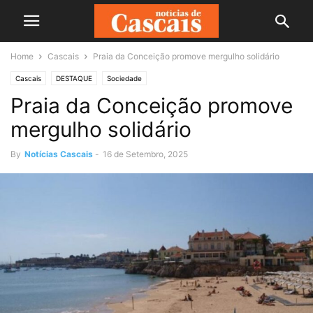
Home
Cascais
Praia da Conceição promove mergulho solidário
Cascais
DESTAQUE
Sociedade
Praia da Conceição promove
mergulho solidário
By
Notícias Cascais
-
16 de Setembro, 2025