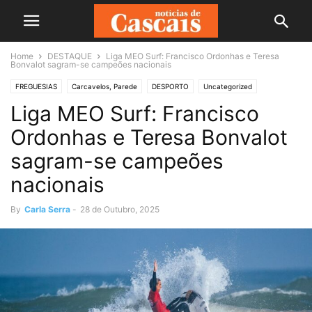
Home
DESTAQUE
Liga MEO Surf: Francisco Ordonhas e Teresa
Bonvalot sagram-se campeões nacionais
FREGUESIAS
Carcavelos, Parede
DESPORTO
Uncategorized
Liga MEO Surf: Francisco
Ordonhas e Teresa Bonvalot
sagram-se campeões
nacionais
By
Carla Serra
-
28 de Outubro, 2025