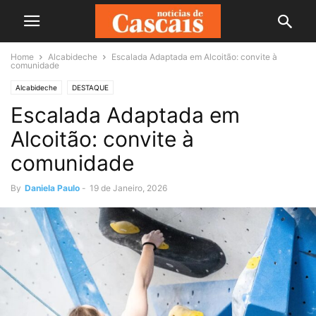
Home
Alcabideche
Escalada Adaptada em Alcoitão: convite à
comunidade
Alcabideche
DESTAQUE
Escalada Adaptada em
Alcoitão: convite à
comunidade
By
Daniela Paulo
-
19 de Janeiro, 2026