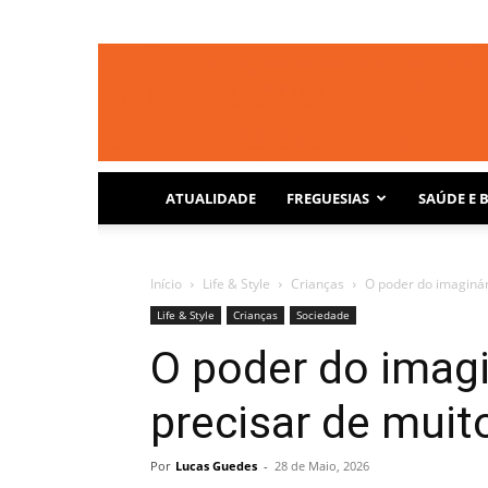
ATUALIDADE
FREGUESIAS
SAÚDE E 
Início
Life & Style
Crianças
O poder do imaginár
Life & Style
Crianças
Sociedade
O poder do imagi
precisar de muit
Por
Lucas Guedes
-
28 de Maio, 2026