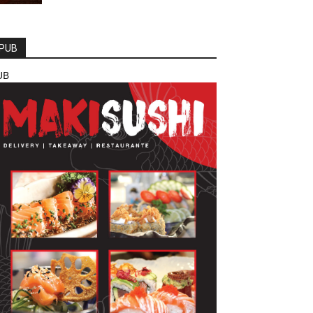
PUB
UB