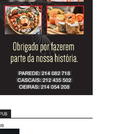
PUB
UB