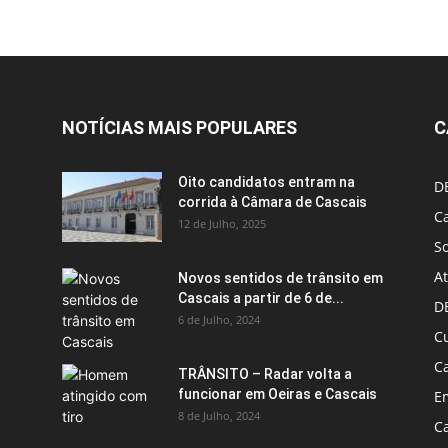
NOTÍCIAS MAIS POPULARES
C
Oito candidatos entram na
D
corrida à Câmara de Cascais
Ca
12 de Julho, 2025
S
A
Novos sentidos de trânsito em
Cascais a partir de 6 de...
D
6 de Julho, 2024
C
C
TRÂNSITO – Radar volta a
funcionar em Oeiras e Cascais
E
8 de Julho, 2024
Ca