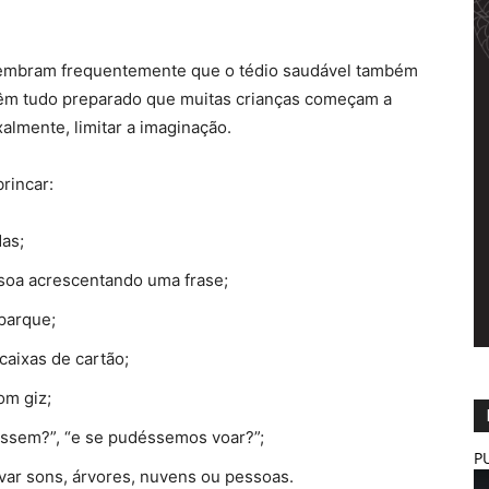
 lembram frequentemente que o tédio saudável também
têm tudo preparado que muitas crianças começam a
almente, limitar a imaginação.
rincar:
as;
ssoa acrescentando uma frase;
parque;
aixas de cartão;
om giz;
lassem?”, “e se pudéssemos voar?”;
P
var sons, árvores, nuvens ou pessoas.