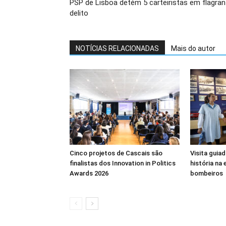
PSP de Lisboa detém 5 carteiristas em flagran
delito
NOTÍCIAS RELACIONADAS
Mais do autor
Cinco projetos de Cascais são
Visita guia
finalistas dos Innovation in Politics
história na
Awards 2026
bombeiros