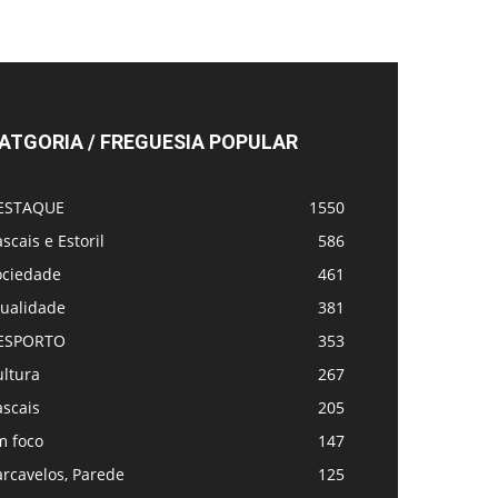
ATGORIA / FREGUESIA POPULAR
ESTAQUE
1550
scais e Estoril
586
ociedade
461
tualidade
381
ESPORTO
353
ultura
267
ascais
205
m foco
147
rcavelos, Parede
125