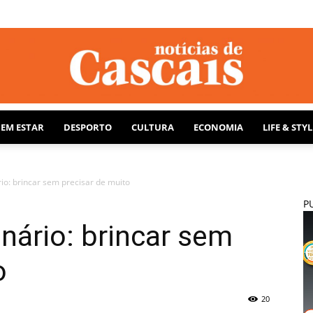
BEM ESTAR
DESPORTO
CULTURA
ECONOMIA
LIFE & STYL
Notícias
io: brincar sem precisar de muito
P
nário: brincar sem
de
o
20