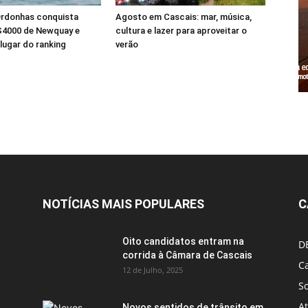
Ordonhas conquista
Agosto em Cascais: mar, música,
S4000 de Newquay e
cultura e lazer para aproveitar o
 lugar do ranking
verão
NOTÍCIAS MAIS POPULARES
C
Oito candidatos entram na
D
corrida à Câmara de Cascais
Ca
12 de Julho, 2025
S
A
Novos sentidos de trânsito em