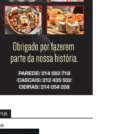
PUB
UB