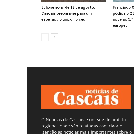
Eclipse solar de 12 de agosto:
Francisco 
Cascais prepara-se para um
pódio no Q
espetáculo único no céu
sobe ao 5.º
europeu
O Notícias de Cascais é um site de âmbito
regional, onde são relatadas com rigor e
isenção as notícias mais importantes sobre o