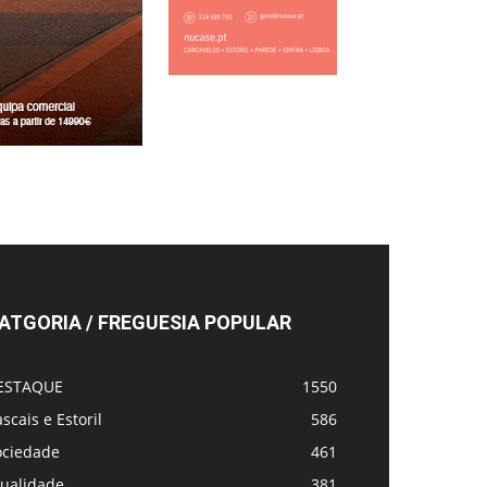
ATGORIA / FREGUESIA POPULAR
ESTAQUE
1550
scais e Estoril
586
ociedade
461
tualidade
381