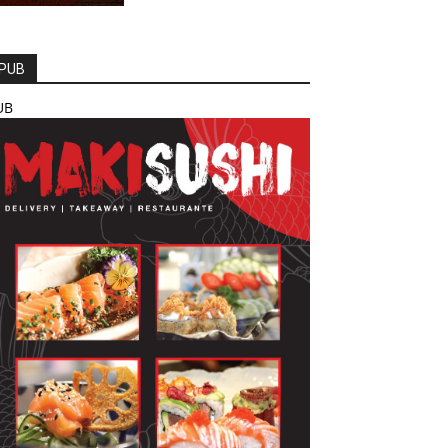
PUB
UB