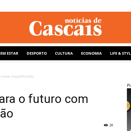
BEM ESTAR
DESPORTO
CULTURA
ECONOMIA
LIFE & STYL
Notícias
 nova requalificação
P
ara o futuro com
de
ção
28