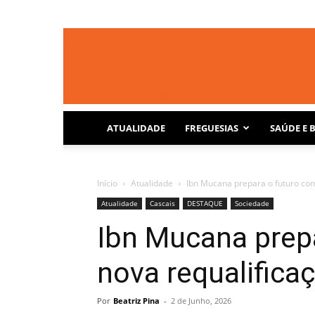
ATUALIDADE
FREGUESIAS
SAÚDE E 
Início
Atualidade
Ibn Mucana prepara o futuro com
Atualidade
Cascais
DESTAQUE
Sociedade
Ibn Mucana prep
nova requalifica
Por
Beatriz Pina
-
2 de Junho, 2026