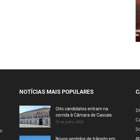
NOTÍCIAS MAIS POPULARES
C
Oito candidatos entram na
D
corrida à Câmara de Cascais
Ca
12 de Julho, 2025
S
ão
At
Novos sentidos de trânsito em