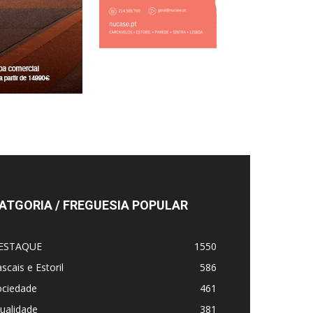
ATGORIA / FREGUESIA POPULAR
ESTAQUE
1550
scais e Estoril
586
ociedade
461
ualidade
381