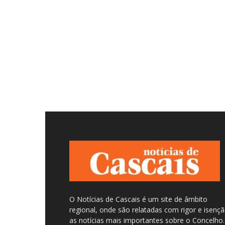
O Notícias de Cascais é um site de âmbito
regional, onde são relatadas com rigor e isenç
as notícias mais importantes sobre o Concelho.