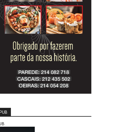
PUB
UB