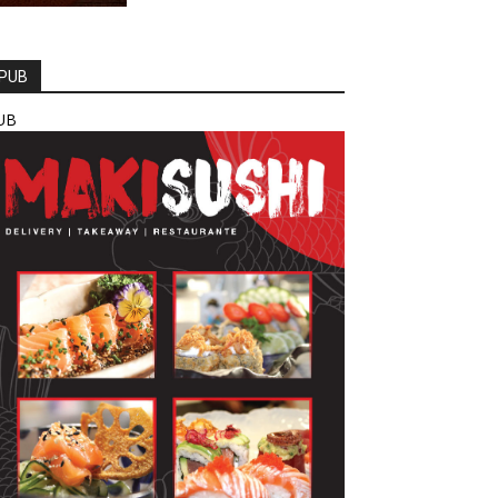
PUB
UB