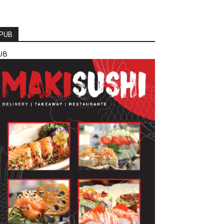
PUB
UB