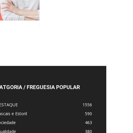
ATGORIA / FREGUESIA POPULAR
ESTAQUE
1556
scais e Estoril
590
ociedade
463
ualidade
380