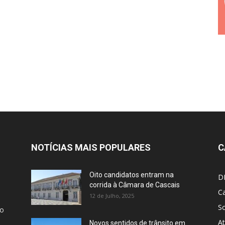
NOTÍCIAS MAIS POPULARES
C
Oito candidatos entram na
D
corrida à Câmara de Cascais
Ca
12 de Julho, 2025
S
ão
At
Novos sentidos de trânsito em