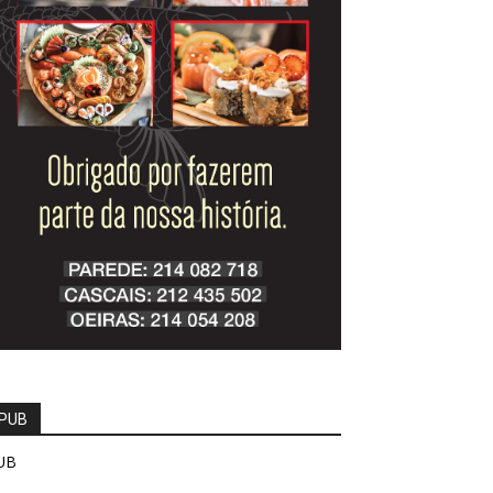
PUB
UB