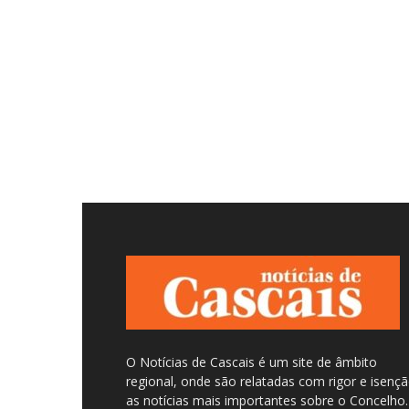
O Notícias de Cascais é um site de âmbito
regional, onde são relatadas com rigor e isenç
as notícias mais importantes sobre o Concelho.