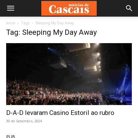
Início
Tags
Sleeping My Day Away
Tag: Sleeping My Day Away
D-A-D levaram Casino Estoril ao rubro
30 de Setembro, 2024
PUB