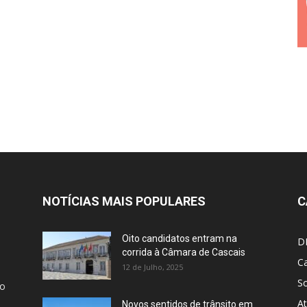
NOTÍCIAS MAIS POPULARES
C
Oito candidatos entram na
D
corrida à Câmara de Cascais
Ca
12 de Julho, 2025
S
ão
At
Novos sentidos de trânsito em