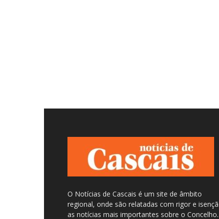
O Notícias de Cascais é um site de âmbito
regional, onde são relatadas com rigor e isenç
as notícias mais importantes sobre o Concelho.