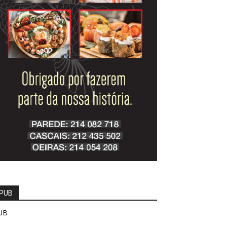
PUB
UB