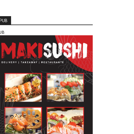
PUB
UB