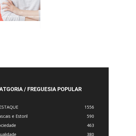
ATGORIA / FREGUESIA POPULAR
ESTAQUE
1556
scais e Estoril
590
ociedade
463
ualidade
380