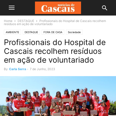
Home
DESTAQUE
Profissionais do Hospital de Cascais recolhem
resíduos em ação de voluntariado
AMBIENTE
DESTAQUE
FORA DE CASA
Sociedade
Profissionais do Hospital de
Cascais recolhem resíduos
em ação de voluntariado
By
Carla Serra
-
7 de Junho, 2023