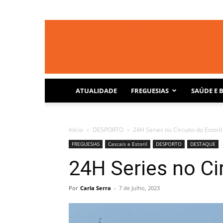
ATUALIDADE
FREGUESIAS
SAÚDE E 
Início
DESPORTO
24H Series no Circuito do Estoril
FREGUESIAS
Cascais e Estoril
DESPORTO
DESTAQUE
24H Series no Cir
Por
Carla Serra
-
7 de Julho, 2023