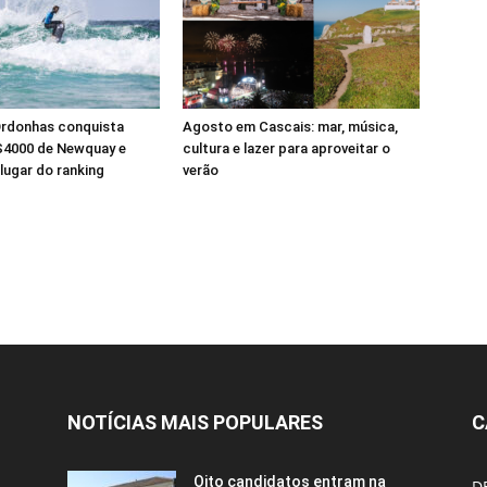
Ordonhas conquista
Agosto em Cascais: mar, música,
S4000 de Newquay e
cultura e lazer para aproveitar o
 lugar do ranking
verão
NOTÍCIAS MAIS POPULARES
C
Oito candidatos entram na
D