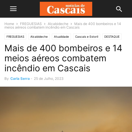
Home
FREGUESIAS
Alcabideche
Mais de 400 bombeiros e 14
meios aéreos combatem incêndio em Cascais
FREGUESIAS
Alcabideche
Atualidade
Cascais e Estoril
DESTAQUE
Mais de 400 bombeiros e 14
Em foco
meios aéreos combatem
incêndio em Cascais
By
Carla Serra
-
25 de Julho, 2023