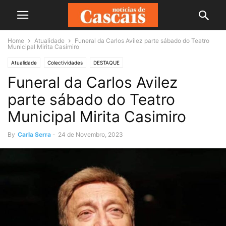
Home
Atualidade
Funeral da Carlos Avilez parte sábado do Teatro
Municipal Mirita Casimiro
Atualidade
Colectividades
DESTAQUE
Funeral da Carlos Avilez
parte sábado do Teatro
Municipal Mirita Casimiro
By
Carla Serra
-
24 de Novembro, 2023