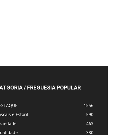
ATGORIA / FREGUESIA POPULAR
ESTAQUE
1556
scais e Estoril
590
ociedade
463
tualidade
380