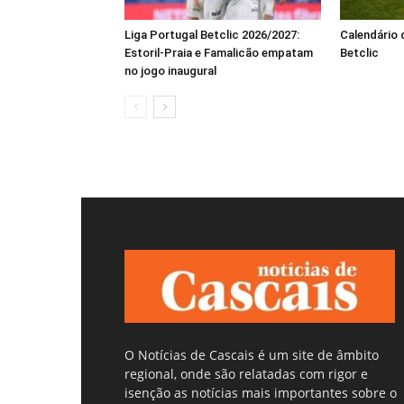
Liga Portugal Betclic 2026/2027:
Calendário 
Estoril-Praia e Famalicão empatam
Betclic
no jogo inaugural
O Notícias de Cascais é um site de âmbito
regional, onde são relatadas com rigor e
isenção as notícias mais importantes sobre o