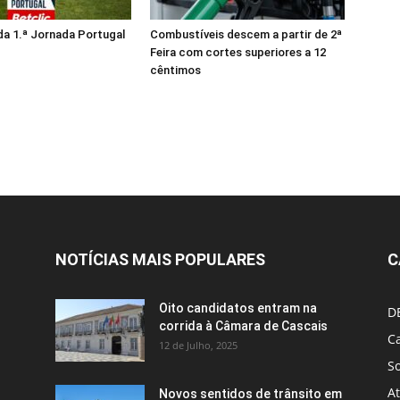
da 1.ª Jornada Portugal
Combustíveis descem a partir de 2ª
Feira com cortes superiores a 12
cêntimos
NOTÍCIAS MAIS POPULARES
C
Oito candidatos entram na
D
corrida à Câmara de Cascais
Ca
12 de Julho, 2025
S
A
Novos sentidos de trânsito em