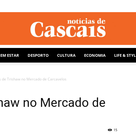
BEM ESTAR
DESPORTO
CULTURA
ECONOMIA
LIFE & STYL
Notícias
s de Trishaw no Mercado de Carcavelos
shaw no Mercado de
de
15