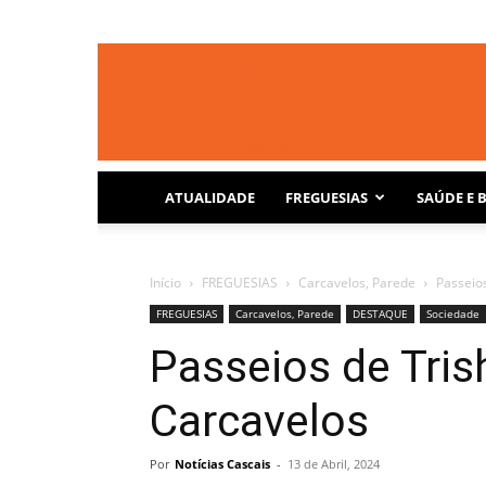
ATUALIDADE
FREGUESIAS
SAÚDE E 
Início
FREGUESIAS
Carcavelos, Parede
Passeio
FREGUESIAS
Carcavelos, Parede
DESTAQUE
Sociedade
Passeios de Tri
Carcavelos
Por
Notícias Cascais
-
13 de Abril, 2024