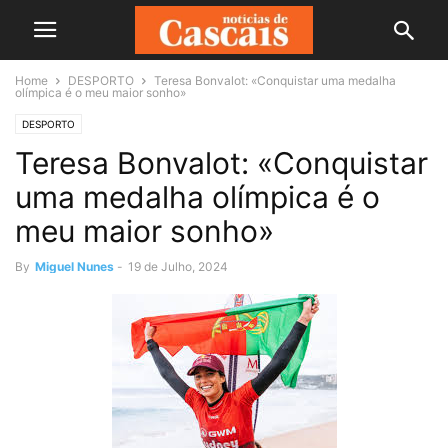
Home
DESPORTO
Teresa Bonvalot: «Conquistar uma medalha
olímpica é o meu maior sonho»
DESPORTO
Teresa Bonvalot: «Conquistar
uma medalha olímpica é o
meu maior sonho»
By
Miguel Nunes
-
19 de Julho, 2024