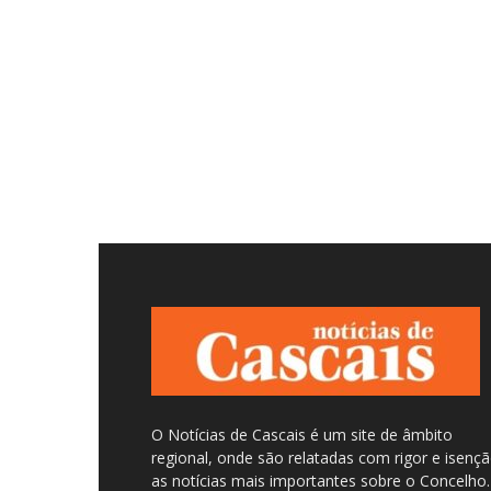
O Notícias de Cascais é um site de âmbito
regional, onde são relatadas com rigor e isenç
as notícias mais importantes sobre o Concelho.