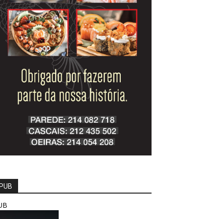
PUB
UB