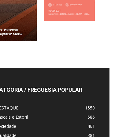
ATGORIA / FREGUESIA POPULAR
ESTAQUE
1550
scais e Estoril
586
ociedade
461
ualidade
381