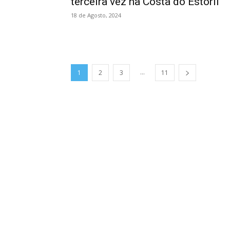
terceira vez na Costa do Estoril
18 de Agosto, 2024
...
1
2
3
11