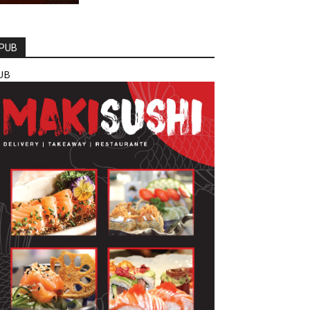
PUB
UB