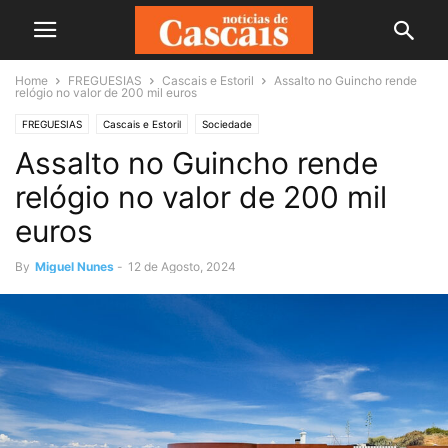
Home
FREGUESIAS
Cascais e Estoril
Assalto no Guincho rende
relógio no valor de 200 mil euros
FREGUESIAS
Cascais e Estoril
Sociedade
Assalto no Guincho rende
relógio no valor de 200 mil
euros
By
Miguel Nunes
-
12 de Agosto, 2024