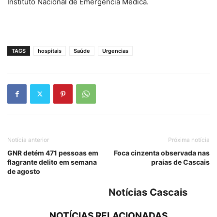
Instituto Nacional de Emergência Médica.
TAGS
hospitais
Saúde
Urgencias
Notícia anterior
Próxima notícia
GNR detém 471 pessoas em
Foca cinzenta observada nas
flagrante delito em semana
praias de Cascais
de agosto
Notícias Cascais
NOTÍCIAS RELACIONADAS