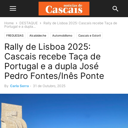
Home
DESTAQUE
Rally de Lisboa 2025: Cascais recebe Taça de
Portugal e a dupla...
FREGUESIAS
Alcabideche
Automobilismo
Cascais e Estoril
Rally de Lisboa 2025:
DESPORTO
DESTAQUE
Cascais recebe Taça de
Portugal e a dupla José
Pedro Fontes/Inês Ponte
By
Carla Serra
-
31 de Outubro, 2025