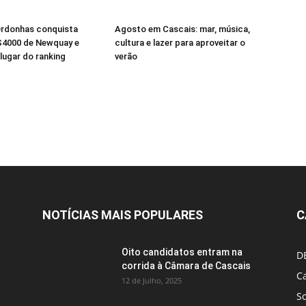
Ordonhas conquista
Agosto em Cascais: mar, música,
S4000 de Newquay e
cultura e lazer para aproveitar o
 lugar do ranking
verão
NOTÍCIAS MAIS POPULARES
C
Oito candidatos entram na
D
corrida à Câmara de Cascais
Ca
12 de Julho, 2025
S