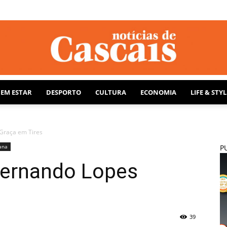
BEM ESTAR
DESPORTO
CULTURA
ECONOMIA
LIFE & STYL
Notícias
Graça em Tires
ana
P
Fernando Lopes
de
39