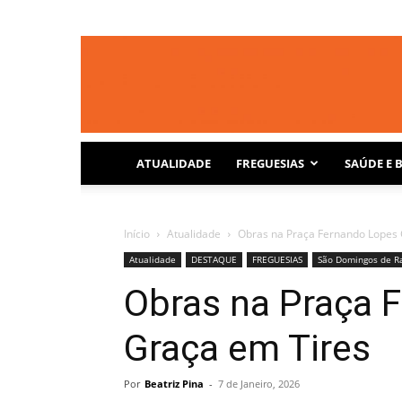
ATUALIDADE
FREGUESIAS
SAÚDE E 
Início
Atualidade
Obras na Praça Fernando Lopes 
Atualidade
DESTAQUE
FREGUESIAS
São Domingos de R
Obras na Praça 
Graça em Tires
Por
Beatriz Pina
-
7 de Janeiro, 2026