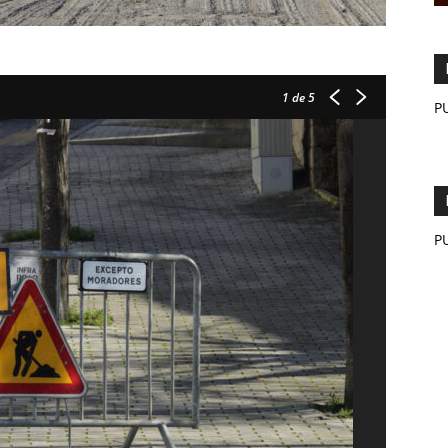
1
de 5
P
P