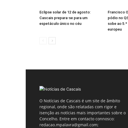
Eclipse solar de 12 de agosto:
Francisco 
Cascais prepara-se para um
pódio no Q
espetáculo único no céu
sobe ao 5.º
europeu
O Notícias de Cascais é um site de âmbito
regional, onde são relatadas com rigor e
isenção as notícias mais importantes sobre o
Concelho. Entre em contacto connosco:
redacao.mpalavra@gmail.com;