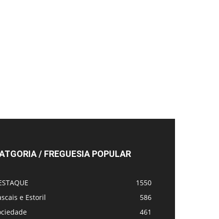
ATGORIA / FREGUESIA POPULAR
ESTAQUE
1550
scais e Estoril
586
ociedade
461