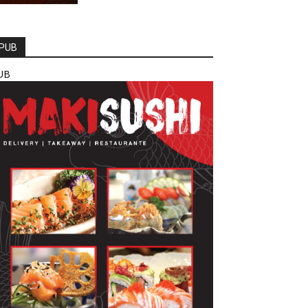
PUB
UB