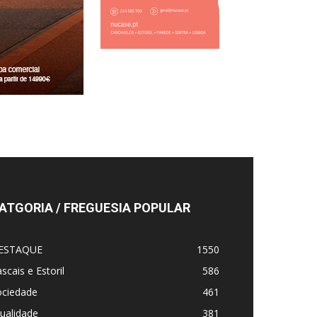
ATGORIA / FREGUESIA POPULAR
ESTAQUE
1550
scais e Estoril
586
ociedade
461
ualidade
381