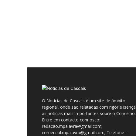
O Notícias de Cascais é um site de âmbito
regional, onde são relatadas com rigor e isenç
as notícias mais importantes sobre o Concelho.
Entre em contacto connosco:
redacao.mpalavra@gmail.com;
comercial.mpalavra@gmail.com; Telefone -