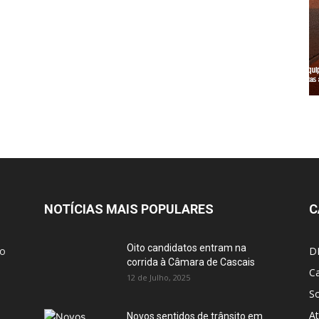
NOTÍCIAS MAIS POPULARES
C
Oito candidatos entram na
ão
D
corrida à Câmara de Cascais
Ca
12 de Julho, 2025
S
At
Novos sentidos de trânsito em