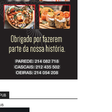
PUB
UB