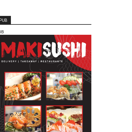
PUB
UB