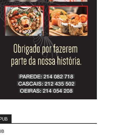
PUB
UB