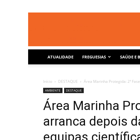
ATUALIDADE
FREGUESIAS
SAÚDE E 
Início
DESTAQUE
Área Marinha Protegida: 2ª Fase
AMBIENTE
DESTAQUE
Área Marinha Pro
arranca depois d
equipas científic