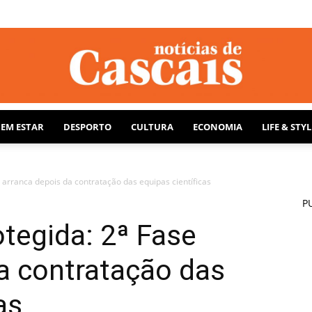
BEM ESTAR
DESPORTO
CULTURA
ECONOMIA
LIFE & STYL
Notícias
 arranca depois da contratação das equipas científicas
P
tegida: 2ª Fase
de
a contratação das
as