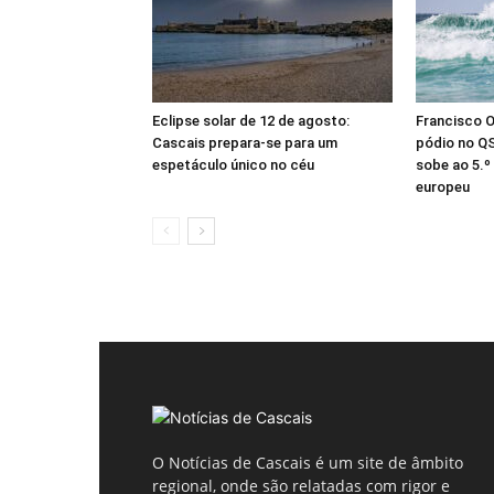
Eclipse solar de 12 de agosto:
Francisco 
Cascais prepara-se para um
pódio no Q
espetáculo único no céu
sobe ao 5.º
europeu
O Notícias de Cascais é um site de âmbito
regional, onde são relatadas com rigor e